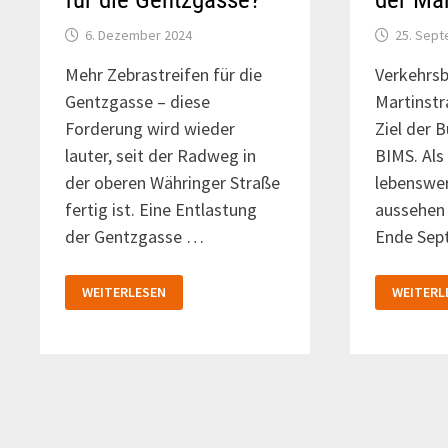
6. Dezember 2024
25. Sep
Mehr Zebrastreifen für die
Verkehrsb
Gentzgasse – diese
Martinstr
Forderung wird wieder
Ziel der B
lauter, seit der Radweg in
BIMS. Als
der oberen Währinger Straße
lebenswe
fertig ist. Eine Entlastung
aussehen 
der Gentzgasse …
Ende Sep
MEHR
NEUE
WEITERLESEN
WEITERL
ZEBRASTREIFEN
GRÄTZLO
FÜR
IN
DIE
DER
GENTZGASSE?
MARTINS