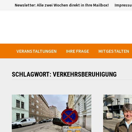
Zurück
Newsletter: Alle zwei Wochen direkt in Ihre Mailbox!
Impress
zum
Inhalt
VERANSTALTUNGEN
IHRE FRAGE
MITGESTALTEN
SCHLAGWORT:
VERKEHRSBERUHIGUNG