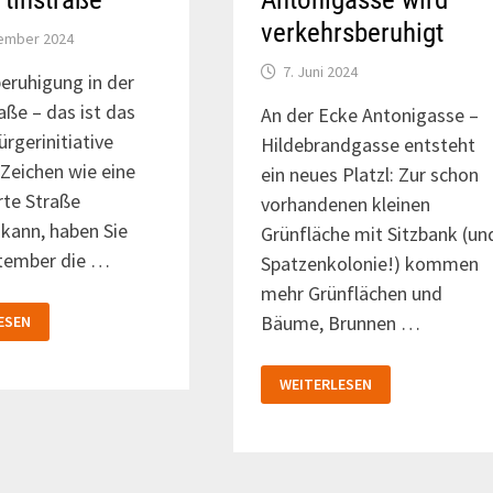
verkehrsberuhigt
tember 2024
7. Juni 2024
eruhigung in der
aße – das ist das
An der Ecke Antonigasse –
ürgerinitiative
Hildebrandgasse entsteht
 Zeichen wie eine
ein neues Platzl: Zur schon
rte Straße
vorhandenen kleinen
kann, haben Sie
Grünfläche mit Sitzbank (un
tember die …
Spatzenkolonie!) kommen
mehr Grünflächen und
Bäume, Brunnen …
ESEN
ASE
TRASSE
ANTONI&HILDE:
WEITERLESEN
DIE
ANTONIGASSE
WIRD
VERKEHRSBERUHIGT