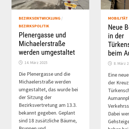
BEZIRKSENTWICKLUNG
/
MOBILITÄT
Neue B
BEZIRKSPOLITIK
Plenergasse und
in der
Michaelerstraße
Türken
werden umgestaltet
beim A
14. März 2025
8. März 
Die Plenergasse und die
Eine neu
Michaelerstraße werden
der Kreu
umgestaltet, das wurde bei
Türkensc
der Sitzung der
Aumannpla
Bezirksvertretung am 13.3.
Verkehrss
bekannt gegeben. Geplant
Dabei wer
sind 18 zusätzliche Bäume,
Gehsteige
Brunnen und …