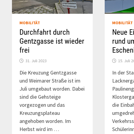
MOBILITÄT
MOBILITÄT
Durchfahrt durch
Neue E
Gentzgasse ist wieder
rund u
frei
Eschen
31. Juli 2023
15. Juli 
Die Kreuzung Gentzgasse
In der St
und Weimarer Straße ist im
Lacknerga
Juli umgebaut worden. Dabei
Paulineng
sind die Gehsteige
Klosterga
vorgezogen und das
die Einba
Kreuzungsplateau
umgedreh
angehoben worden. Im
Verkehrss
Herbst wird im …
Schülerin