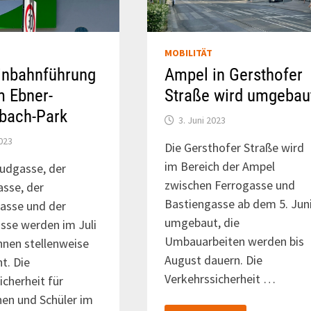
MOBILITÄT
inbahnführung
Ampel in Gersthofer
m Ebner-
Straße wird umgebau
bach-Park
3. Juni 2023
2023
Die Gersthofer Straße wird
im Bereich der Ampel
audgasse, der
zwischen Ferrogasse und
sse, der
Bastiengasse ab dem 5. Jun
asse und der
umgebaut, die
sse werden im Juli
Umbauarbeiten werden bis
hnen stellenweise
August dauern. Die
t. Die
Verkehrssicherheit …
icherheit für
nen und Schüler im
AMPEL