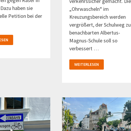
n gegen Raser in
verkehrssicher gemacht. Di
 Dazu haben sie
„Ohrwascheln“ im
ielle Petition bei der
Kreuzungsbereich werden
vergrößert, der Schulweg zu
benachbarten Albertus-
N
Magnus-Schule soll so
ESEN
verbessert …
ERGASSE
SEMPERSTRASSE W
WEITERLESEN
IRD V
ERKEHRSSICHER G
EMACHT