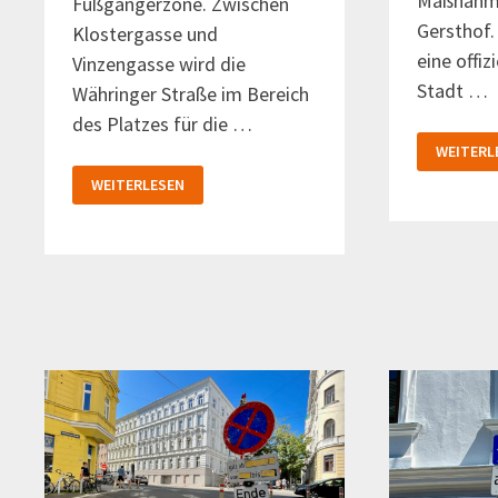
Maßnahme
Fußgängerzone. Zwischen
Gersthof.
Klostergasse und
eine offiz
Vinzengasse wird die
Stadt …
Währinger Straße im Bereich
des Platzes für die …
PETITIO
WEITERL
GEGEN
RASER
FREI-
WEITERLESEN
IN
TAG:
DER
DEN
WITTHAU
AUMANNPLATZ
NEU
DENKEN