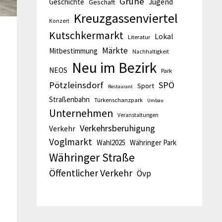
Grüne
Geschichte
Jugend
Geschäft
Kreuzgassenviertel
Konzert
Kutschkermarkt
Lokal
Literatur
Märkte
Mitbestimmung
Nachhaltigkeit
n
Neu im Bezirk
NEOS
Park
Pötzleinsdorf
SPÖ
Sport
Restaurant
Straßenbahn
Türkenschanzpark
Umbau
Unternehmen
Veranstaltungen
Verkehrsberuhigung
Verkehr
Voglmarkt
Wahl2025
Währinger Park
Währinger Straße
Öffentlicher Verkehr
Övp