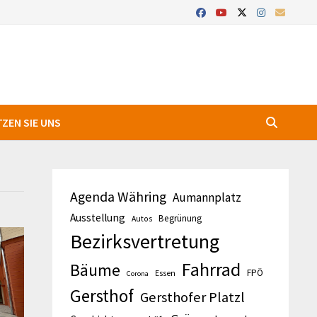
ZEN SIE UNS
Agenda Währing
Aumannplatz
Ausstellung
Begrünung
Autos
Bezirksvertretung
Fahrrad
Bäume
FPÖ
Essen
Corona
Gersthof
Gersthofer Platzl