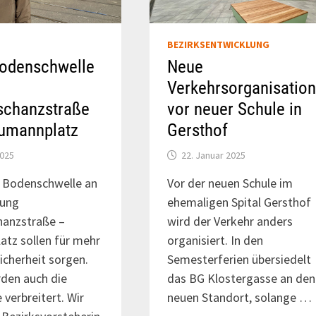
BEZIRKSENTWICKLUNG
odenschwelle
Neue
Verkehrsorganisatio
schanzstraße
vor neuer Schule in
umannplatz
Gersthof
2025
22. Januar 2025
e Bodenschwelle an
Vor der neuen Schule im
zung
ehemaligen Spital Gersthof
hanzstraße –
wird der Verkehr anders
tz sollen für mehr
organisiert. In den
icherheit sorgen.
Semesterferien übersiedelt
den auch die
das BG Klostergasse an den
 verbreitert. Wir
neuen Standort, solange …