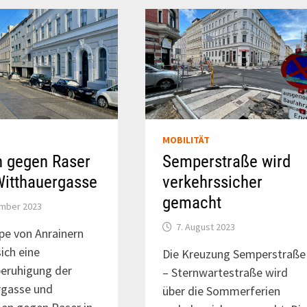
MOBILITÄT
n gegen Raser
Semperstraße wird
Witthauergasse
verkehrssicher
gemacht
ember 2023
7. August 2023
pe von Anrainern
ich eine
Die Kreuzung Semperstraße
eruhigung der
– Sternwartestraße wird
rgasse und
über die Sommerferien