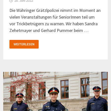
28. Juni 2022
Die Währinger Grätzlpolizei nimmt im Moment an
vielen Veranstaltungen für SeniorInnen teil um
vor Trickbetrügern zu warnen. Wir haben Sandra
Zehetmayer und Gerhard Pummer beim …
GRÄTZLPOLIZEI
WEITERLESEN
WARNT
VOR
TRICKDIEBEN