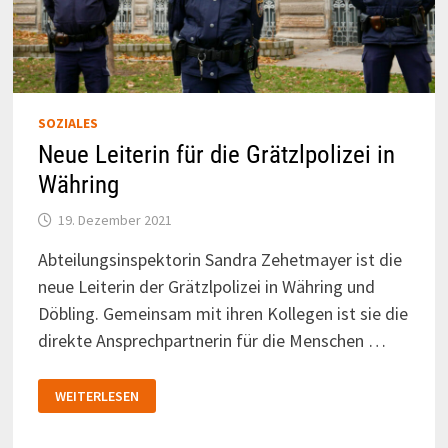
SOZIALES
Neue Leiterin für die Grätzlpolizei in
Währing
19. Dezember 2021
Abteilungsinspektorin Sandra Zehetmayer ist die
neue Leiterin der Grätzlpolizei in Währing und
Döbling. Gemeinsam mit ihren Kollegen ist sie die
direkte Ansprechpartnerin für die Menschen …
NEUE
WEITERLESEN
LEITERIN
FÜR
DIE
GRÄTZLPOLIZEI