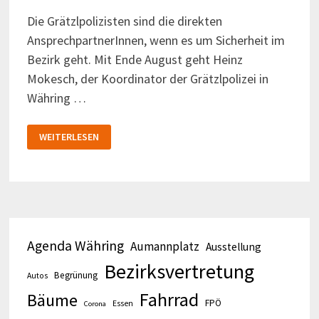
Die Grätzlpolizisten sind die direkten
AnsprechpartnerInnen, wenn es um Sicherheit im
Bezirk geht. Mit Ende August geht Heinz
Mokesch, der Koordinator der Grätzlpolizei in
Währing …
DER
WEITERLESEN
LEITER
DER
GRÄTZLPOLIZEI
GEHT
IN
PENSION
Agenda Währing
Aumannplatz
Ausstellung
Bezirksvertretung
Begrünung
Autos
Fahrrad
Bäume
FPÖ
Essen
Corona