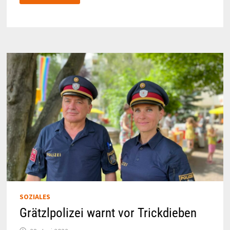
WÄHRING:
REDEN
WIR
MITEINANDER!
SOZIALES
Grätzlpolizei warnt vor Trickdieben