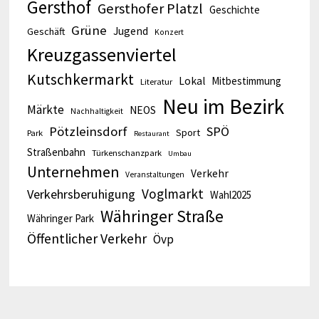
Gersthof
Gersthofer Platzl
Geschichte
Grüne
Jugend
Geschäft
Konzert
Kreuzgassenviertel
Kutschkermarkt
Lokal
Mitbestimmung
Literatur
Neu im Bezirk
Märkte
NEOS
Nachhaltigkeit
Pötzleinsdorf
SPÖ
Sport
Park
Restaurant
Straßenbahn
Türkenschanzpark
Umbau
Unternehmen
Verkehr
Veranstaltungen
Voglmarkt
Verkehrsberuhigung
Wahl2025
Währinger Straße
Währinger Park
Öffentlicher Verkehr
Övp