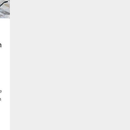
m
e
n