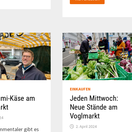
ÜBER
MÜLLPRESSE
AM
KUTSCHKERMARKT
EINKAUFEN
umi-Käse am
Jeden Mittwoch:
rkt
Neue Stände am
Voglmarkt
24
2. April 2024
mmentaler gibt es