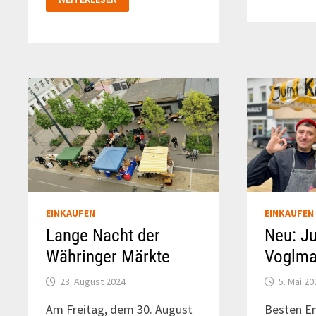
–
ASIATISCHE
KÜCHE
AM
KUTSCHKERMARKT
EINKAUFEN
EINKAUFEN
Lange Nacht der
Neu: J
Währinger Märkte
Voglma
23. August 2024
5. Mai 20
Am Freitag, dem 30. August
Besten E