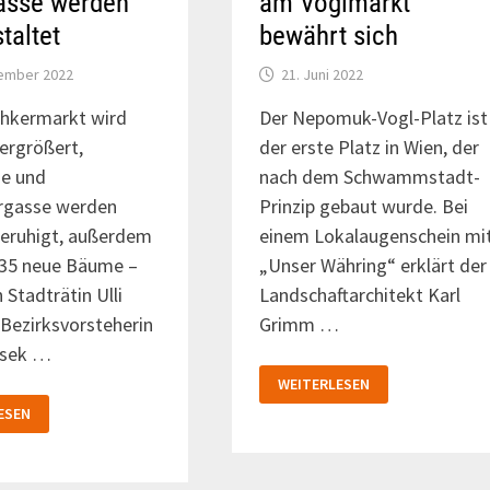
asse werden
am Voglmarkt
taltet
bewährt sich
tember 2022
21. Juni 2022
chkermarkt wird
Der Nepomuk-Vogl-Platz ist
vergrößert,
der erste Platz in Wien, der
se und
nach dem Schwammstadt-
rgasse werden
Prinzip gebaut wurde. Bei
beruhigt, außerdem
einem Lokalaugenschein mi
5 neue Bäume –
„Unser Währing“ erklärt der
 Stadträtin Ulli
Landschaftarchitekt Karl
Bezirksvorsteherin
Grimm …
ssek …
DIE
WEITERLESEN
„SCHWAMMSTADT“
KERMARKT
AM
ESEN
VOGLMARKT
SSE
BEWÄHRT
SICH
ET