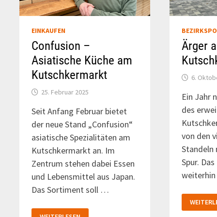
EINKAUFEN
BEZIRKSPO
Confusion –
Ärger 
Asiatische Küche am
Kutsch
Kutschkermarkt
6. Oktob
25. Februar 2025
Ein Jahr 
des erwei
Seit Anfang Februar bietet
Kutschker
der neue Stand „Confusion“
von den v
asiatische Spezialitäten am
Standeln
Kutschkermarkt an. Im
Spur. Da
Zentrum stehen dabei Essen
weiterhin
und Lebensmittel aus Japan.
Das Sortiment soll …
ÄRGER
WEITERL
AM
KUTSCH
CONFUSION
WEITERLESEN