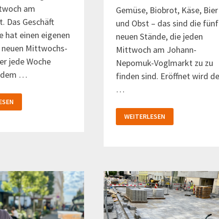
ttwoch am
Gemüse, Biobrot, Käse, Bier
. Das Geschäft
und Obst – das sind die fünf
 hat einen eigenen
neuen Stände, die jeden
 neuen Mittwochs-
Mittwoch am Johann-
er jede Woche
Nepomuk-Voglmarkt zu zu
t dem …
finden sind. Eröffnet wird de
…
ESEN
JEDEN
WEITERLESEN
MITTWOCH:
RKT
NEUE
STÄNDE
AM
VOGLMARKT