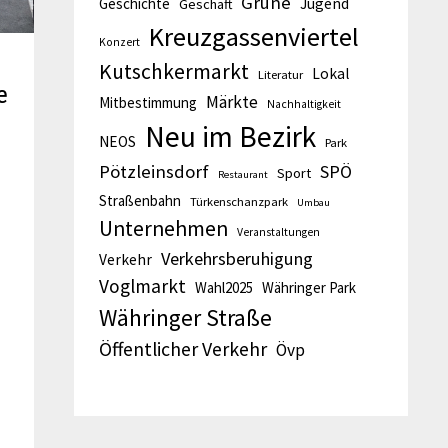
Grüne
Geschichte
Jugend
Geschäft
Kreuzgassenviertel
Konzert
Kutschkermarkt
Lokal
Literatur
e
Märkte
Mitbestimmung
Nachhaltigkeit
Neu im Bezirk
NEOS
Park
Pötzleinsdorf
SPÖ
Sport
Restaurant
Straßenbahn
Türkenschanzpark
Umbau
Unternehmen
Veranstaltungen
Verkehrsberuhigung
Verkehr
Voglmarkt
Wahl2025
Währinger Park
Währinger Straße
Öffentlicher Verkehr
Övp