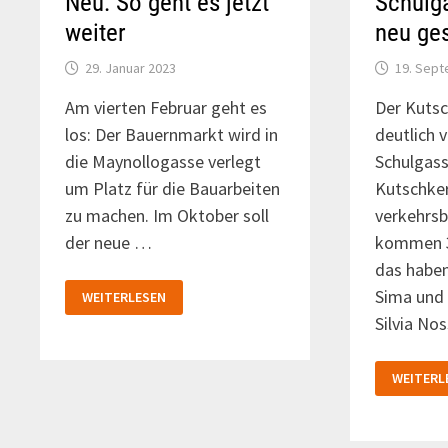
Neu: So geht es jetzt
Schulg
weiter
neu ges
29. Januar 2023
19. Sep
Am vierten Februar geht es
Der Kuts
los: Der Bauernmarkt wird in
deutlich 
die Maynollogasse verlegt
Schulgas
um Platz für die Bauarbeiten
Kutschke
zu machen. Im Oktober soll
verkehrs
der neue …
kommen 3
das haben
KUTSCHKERMARKT
Sima und 
WEITERLESEN
–
NEU:
Silvia No
SO
GEHT
ES
KUTSCH
JETZT
WEITERL
UND
WEITER
SCHULGA
WERDEN
NEU
GESTALT