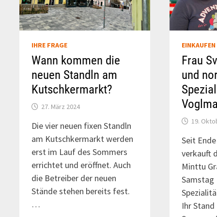
IHRE FRAGE
EINKAUFEN
Wann kommen die
Frau S
neuen Standln am
und no
Kutschkermarkt?
Spezial
Voglma
27. März 2024
19. Okto
Die vier neuen fixen Standln
am Kutschkermarkt werden
Seit End
erst im Lauf des Sommers
verkauft 
errichtet und eröffnet. Auch
Minttu Gr
die Betreiber der neuen
Samstag 
Stände stehen bereits fest.
Spezialit
…
Ihr Stand