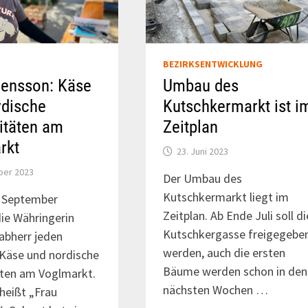
BEZIRKSENTWICKLUNG
vensson: Käse
Umbau des
rdische
Kutschkermarkt ist i
itäten am
Zeitplan
rkt
23. Juni 2023
ber 2023
Der Umbau des
Kutschkermarkt liegt im
e September
Zeitplan. Ab Ende Juli soll di
die Währingerin
Kutschkergasse freigegebe
abherr jeden
werden, auch die ersten
Käse und nordische
Bäume werden schon in den
äten am Voglmarkt.
nächsten Wochen …
 heißt „Frau