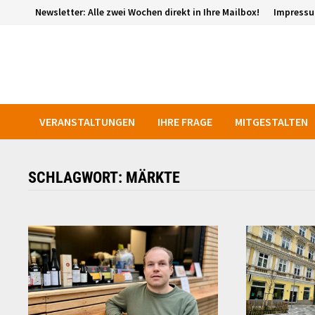
Zurück
Newsletter: Alle zwei Wochen direkt in Ihre Mailbox!
Impress
zum
Inhalt
VERANSTALTUNGEN
IHRE FRAGE
MITGESTALTEN
SCHLAGWORT:
MÄRKTE