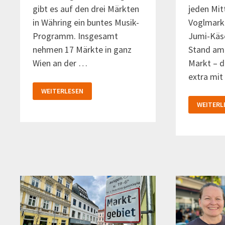
gibt es auf den drei Märkten
jeden Mi
in Währing ein buntes Musik-
Voglmarkt
Programm. Insgesamt
Jumi-Käse
nehmen 17 Märkte in ganz
Stand am
Wien an der …
Markt – d
extra mi
LANGE
WEITERLESEN
NACHT
NEU:
DER
WEITERL
JUMI-
WÄHRINGER
KÄSE
MÄRKTE
AM
VOGLMA