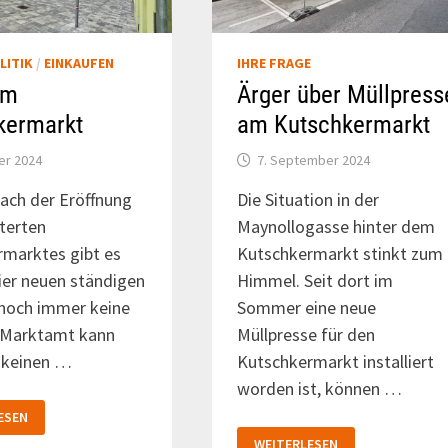
LITIK
/
EINKAUFEN
IHRE FRAGE
am
Ärger über Müllpress
kermarkt
am Kutschkermarkt
er 2024
7. September 2024
nach der Eröffnung
Die Situation in der
terten
Maynollogasse hinter dem
marktes gibt es
Kutschkermarkt stinkt zum
ier neuen ständigen
Himmel. Seit dort im
 noch immer keine
Sommer eine neue
s Marktamt kann
Müllpresse für den
 keinen …
Kutschkermarkt installiert
worden ist, können …
ESEN
ÄRGER
KERMARKT
WEITERLESEN