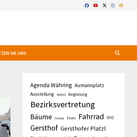
ZEN SIE UNS
Agenda Währing
Aumannplatz
Ausstellung
Begrünung
Autos
Bezirksvertretung
Fahrrad
Bäume
FPÖ
Essen
Corona
Gersthof
Gersthofer Platzl