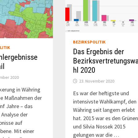
BEZIRKSPOLITIK
LITIK
Das Ergebnis der
hlergebnisse
Bezirksvertretungsw
il
hl 2020
ember 2020
23. November 2020
kerung in Währing
Es war der heftigste und
die Maßnahmen der
intensivste Wahlkampf, den
ünf Jahre – das
Währing seit langem erlebt
e Analyse der
hat. 2015 war es den Grüne
bnisse auf
und Silvia Nossek 2015
bene. Mit einer
gelungen war die …