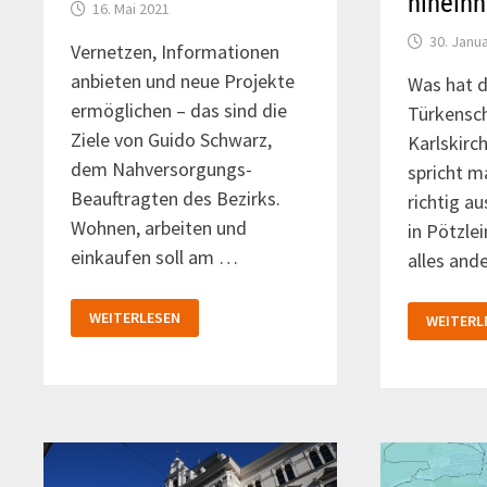
hinein
16. Mai 2021
30. Janu
Vernetzen, Informationen
anbieten und neue Projekte
Was hat d
ermöglichen – das sind die
Türkensc
Ziele von Guido Schwarz,
Karlskirc
dem Nahversorgungs-
spricht 
Beauftragten des Bezirks.
richtig a
Wohnen, arbeiten und
in Pötzle
einkaufen soll am …
alles and
DAS
PODCAST
WEITERLESEN
WEITERL
GRÄTZEL
IN
ALS
DIE
LEBENSRAUM
WÄHRING
GESCHIC
HINEINH