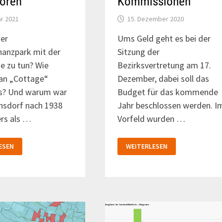
hören
Kommissionen
ar 2021
15. Dezember 2020
er
Ums Geld geht es bei der
hanzpark mit der
Sitzung der
he zu tun? Wie
Bezirksvertretung am 17.
man „Cottage“
Dezember, dabei soll das
us? Und warum war
Budget für das kommende
insdorf nach 1938
Jahr beschlossen werden. I
ers als …
Vorfeld wurden …
S:
NEUE
ESEN
WEITERLESEN
VORSITZENDE
IN
ER
AUSSCHÜSSEN
HTE
UND
ÖREN
KOMMISSIONEN