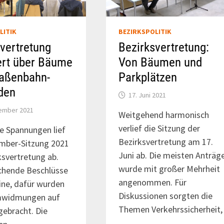
LITIK
BEZIRKSPOLITIK
vertretung
Bezirksvertretung:
ert über Bäume
Von Bäumen und
raßenbahn-
Parkplätzen
den
17. Juni 2021
tember 2021
Weitgehend harmonisch
verlief die Sitzung der
e Spannungen lief
Bezirksvertretung am 17.
ember-Sitzung 2021
Juni ab. Die meisten Anträg
ksvertretung ab.
wurde mit großer Mehrheit
chende Beschlüsse
angenommen. Für
ine, dafür wurden
Diskussionen sorgten die
mwidmungen auf
Themen Verkehrssicherheit,
ebracht. Die
…