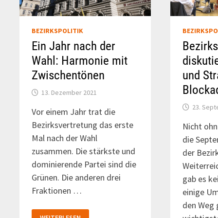
BEZIRKSPOLITIK
BEZIRKSPO
Ein Jahr nach der
Bezirks
Wahl: Harmonie mit
diskuti
Zwischentönen
und St
Blocka
13. Dezember 2021
23. Sep
Vor einem Jahr trat die
Bezirksvertretung das erste
Nicht ohn
Mal nach der Wahl
die Sept
zusammen. Die stärkste und
der Bezir
dominierende Partei sind die
Weiterrei
Grünen. Die anderen drei
gab es ke
Fraktionen …
einige U
den Weg g
EIN
WEITERLESEN