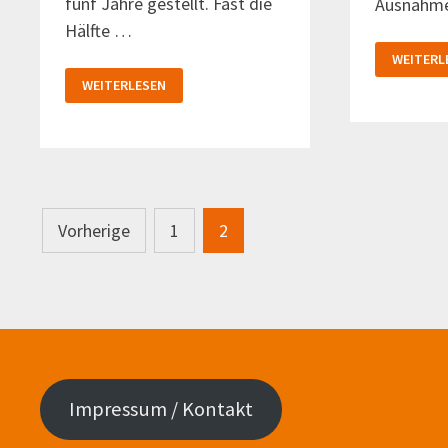
fünf Jahre gestellt. Fast die
Ausnahme
Hälfte …
DIE
WEITERL
WAHLERG
VIELE
IM
WEITERLESEN
NEUE
DETAIL
GESICHTER
IN
DER
BEZIRKSVERTRETUNG
Seitennummerierung
Vorherige
1
2
der
Beiträge
Impressum / Kontakt