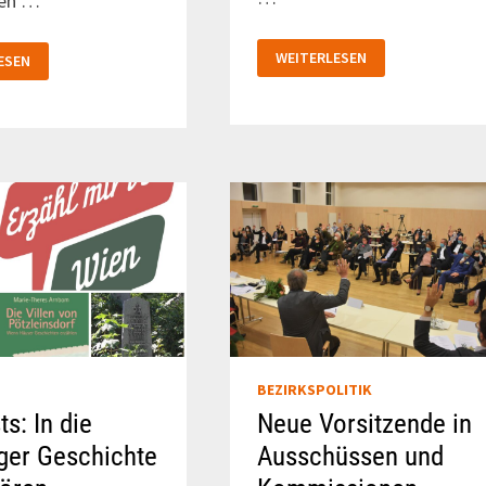
ten …
BEZIRKSVERTRETUNG:
VERTRETUNG
WEITERLESEN
ESEN
VON
ERT
BÄUMEN
UND
PARKPLÄTZEN
NBAHN-B
N
BEZIRKSPOLITIK
s: In die
Neue Vorsitzende in
ger Geschichte
Ausschüssen und