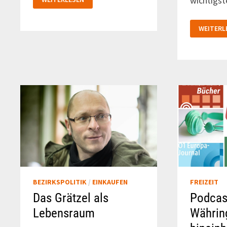
wichtigs
JAHR
NACH
DER
WAHL:
BEZIRKS
WEITERL
HARMONIE
DISKUTI
MIT
ÜBER
ZWISCHENTÖNEN
BÄUME
UND
STRASSE
LOCKADE
BEZIRKSPOLITIK
/
EINKAUFEN
FREIZEIT
Das Grätzel als
Podcast
Lebensraum
Währin