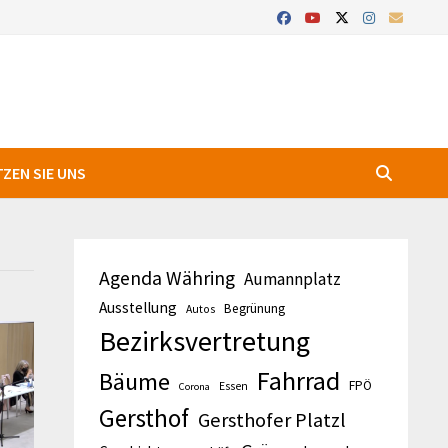
ZEN SIE UNS
Agenda Währing
Aumannplatz
Ausstellung
Begrünung
Autos
Bezirksvertretung
Fahrrad
Bäume
FPÖ
Essen
Corona
Gersthof
Gersthofer Platzl