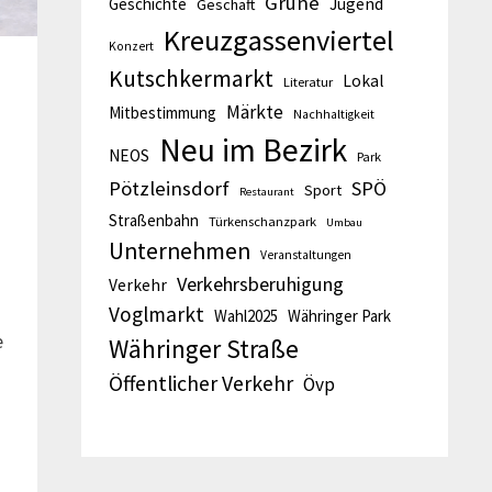
Grüne
Geschichte
Jugend
Geschäft
Kreuzgassenviertel
Konzert
Kutschkermarkt
Lokal
Literatur
Märkte
Mitbestimmung
Nachhaltigkeit
Neu im Bezirk
NEOS
Park
Pötzleinsdorf
SPÖ
Sport
Restaurant
Straßenbahn
Türkenschanzpark
Umbau
Unternehmen
Veranstaltungen
Verkehrsberuhigung
Verkehr
Voglmarkt
Wahl2025
Währinger Park
e
Währinger Straße
Öffentlicher Verkehr
Övp