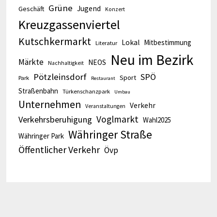
Grüne
Jugend
Geschäft
Konzert
Kreuzgassenviertel
Kutschkermarkt
Lokal
Mitbestimmung
Literatur
Neu im Bezirk
Märkte
NEOS
Nachhaltigkeit
Pötzleinsdorf
SPÖ
Sport
Park
Restaurant
Straßenbahn
Türkenschanzpark
Umbau
Unternehmen
Verkehr
Veranstaltungen
Voglmarkt
Verkehrsberuhigung
Wahl2025
Währinger Straße
Währinger Park
Öffentlicher Verkehr
Övp