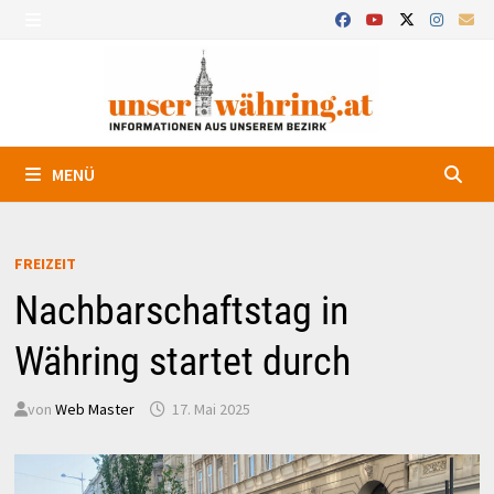
Zurück
zum
MENÜ
Inhalt
MENÜ
FREIZEIT
Nachbarschaftstag in
Währing startet durch
von
Web Master
17. Mai 2025