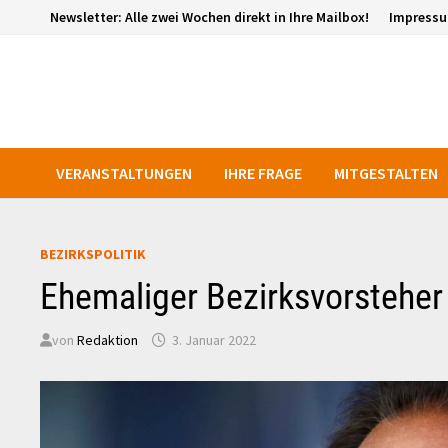
Zurück
Newsletter: Alle zwei Wochen direkt in Ihre Mailbox!
Impress
zum
Inhalt
VERANSTALTUNGEN
IHRE FRAGE
MITGESTALTEN
BEZIRKSPOLITIK
Ehemaliger Bezirksvorstehe
von
Redaktion
3. Januar 2022