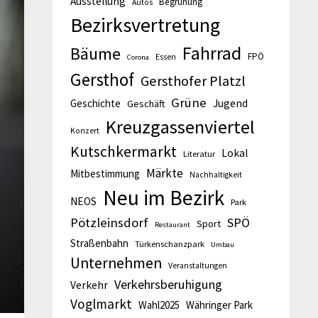
Ausstellung
Begrünung
Autos
Bezirksvertretung
Fahrrad
Bäume
FPÖ
Essen
Corona
Gersthof
Gersthofer Platzl
Grüne
Geschichte
Jugend
Geschäft
Kreuzgassenviertel
Konzert
Kutschkermarkt
Lokal
Literatur
Märkte
Mitbestimmung
Nachhaltigkeit
Neu im Bezirk
NEOS
Park
Pötzleinsdorf
SPÖ
Sport
Restaurant
Straßenbahn
Türkenschanzpark
Umbau
Unternehmen
Veranstaltungen
Verkehrsberuhigung
Verkehr
Voglmarkt
Wahl2025
Währinger Park