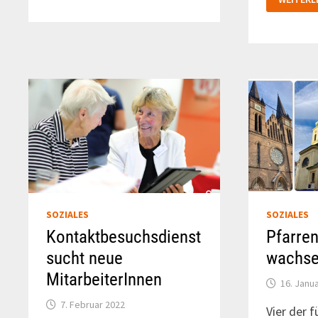
JETZT
IM
LIVE
KREUZGA
AUF
–
YOUTUBE
MACHEN
SIE
MIT!
SOZIALES
SOZIALES
Kontaktbesuchsdienst
Pfarren
sucht neue
wachs
MitarbeiterInnen
16. Janu
7. Februar 2022
Vier der 