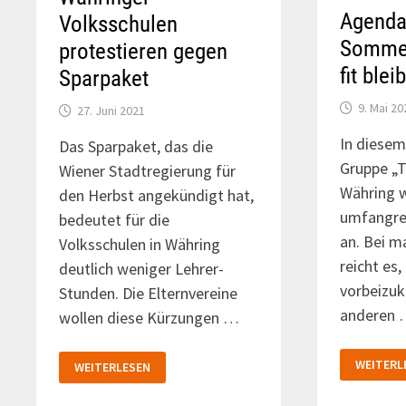
Agenda
Volksschulen
Somme
protestieren gegen
fit blei
Sparpaket
9. Mai 20
27. Juni 2021
In diesem
Das Sparpaket, das die
Gruppe „
Wiener Stadtregierung für
Währing w
den Herbst angekündigt hat,
umfangre
bedeutet für die
an. Bei m
Volksschulen in Währing
reicht es,
deutlich weniger Lehrer-
vorbeizu
Stunden. Die Elternvereine
anderen
wollen diese Kürzungen …
AGENDA
WÄHRINGER
WEITERL
WEITERLESEN
WÄHRING
VOLKSSCHULEN
IM
PROTESTIEREN
SOMMER
GEGEN