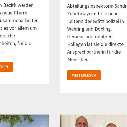
m Bezirk werden
Abteilungsinspektorin Sand
ls neue Pfarre
Zehetmayer ist die neue
zusammenarbeiten.
Leiterin der Grätzlpolizei in
t es vor allem um
Währing und Döbling.
orische
Gemeinsam mit ihren
heiten, für die
Kollegen ist sie die direkte
n …
Ansprechpartnerin für die
Menschen …
ESEN
G
NEUE
WEITERLESEN
N
LEITERIN
EN
FÜR
DIE
GRÄTZLPOLIZEI
IN
WÄHRING