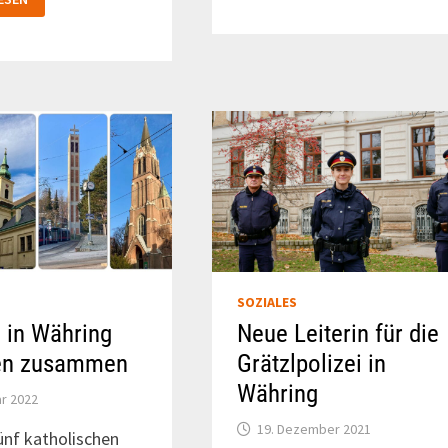
MIT
SSENVIERTEL
DER
UKRAINE
SOZIALES
 in Währing
Neue Leiterin für die
en zusammen
Grätzlpolizei in
Währing
ar 2022
19. Dezember 2021
fünf katholischen