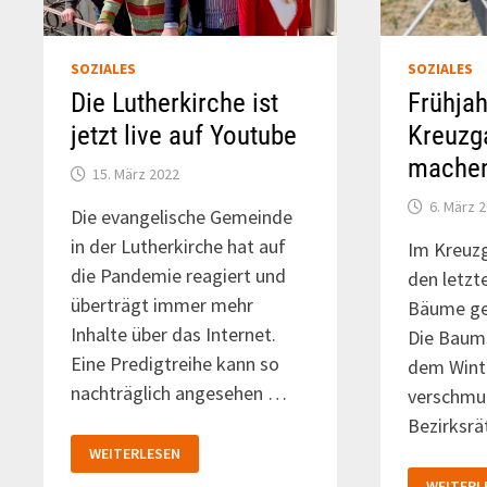
SOZIALES
SOZIALES
Die Lutherkirche ist
Frühjah
jetzt live auf Youtube
Kreuzg
machen
15. März 2022
6. März 
Die evangelische Gemeinde
in der Lutherkirche hat auf
Im Kreuzg
die Pandemie reagiert und
den letzt
überträgt immer mehr
Bäume ge
Inhalte über das Internet.
Die Baum
Eine Predigtreihe kann so
dem Winte
nachträglich angesehen …
verschmut
Bezirksrä
DIE
WEITERLESEN
LUTHERKIRCHE
IST
FRÜHJA
WEITERL