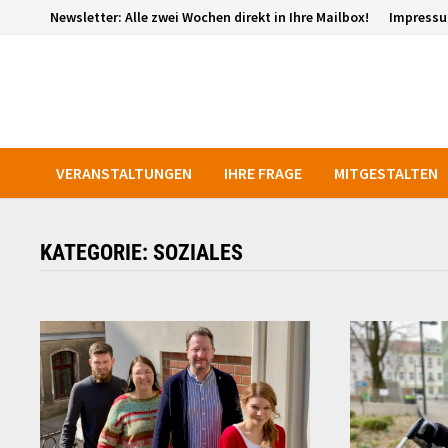
Zurück
Newsletter: Alle zwei Wochen direkt in Ihre Mailbox!
Impress
zum
Inhalt
VERANSTALTUNGEN
IHRE FRAGE
MITGESTALTEN
KATEGORIE:
SOZIALES