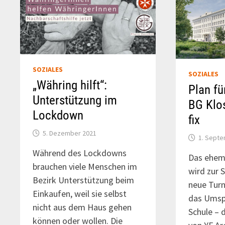
SOZIALES
SOZIALES
„Währing hilft“:
Plan f
Unterstützung im
BG Klos
Lockdown
fix
5. Dezember 2021
1. Sept
Während des Lockdowns
Das ehem
brauchen viele Menschen im
wird zur 
Bezirk Unterstützung beim
neue Tur
Einkaufen, weil sie selbst
das Umsp
nicht aus dem Haus gehen
Schule – 
können oder wollen. Die