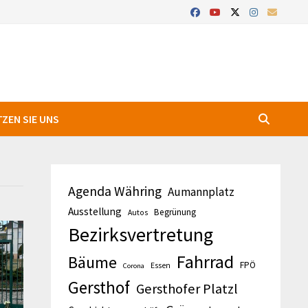
ZEN SIE UNS
Agenda Währing
Aumannplatz
Ausstellung
Begrünung
Autos
Bezirksvertretung
Fahrrad
Bäume
FPÖ
Essen
Corona
Gersthof
Gersthofer Platzl