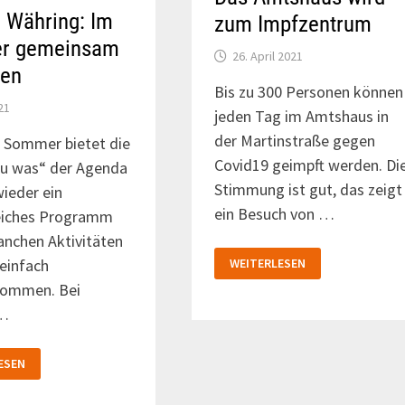
 Währing: Im
zum Impfzentrum
r gemeinsam
26. April 2021
ben
Bis zu 300 Personen können
21
jeden Tag im Amtshaus in
der Martinstraße gegen
 Sommer bietet die
Covid19 geimpft werden. Di
Tu was“ der Agenda
Stimmung ist gut, das zeigt
ieder ein
ein Besuch von …
iches Programm
anchen Aktivitäten
DAS
 einfach
WEITERLESEN
AMTSHAUS
WIRD
kommen. Bei
ZUM
IMPFZENTRUM
 …
ESEN
: