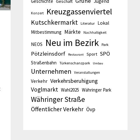
Grüne
Geschichte
Jugend
Geschäft
Kreuzgassenviertel
Konzert
Kutschkermarkt
Lokal
Literatur
Märkte
Mitbestimmung
Nachhaltigkeit
Neu im Bezirk
NEOS
Park
Pötzleinsdorf
SPÖ
Sport
Restaurant
Straßenbahn
Türkenschanzpark
Umbau
Unternehmen
Veranstaltungen
Verkehrsberuhigung
Verkehr
t
Voglmarkt
Wahl2025
Währinger Park
Währinger Straße
Öffentlicher Verkehr
Övp