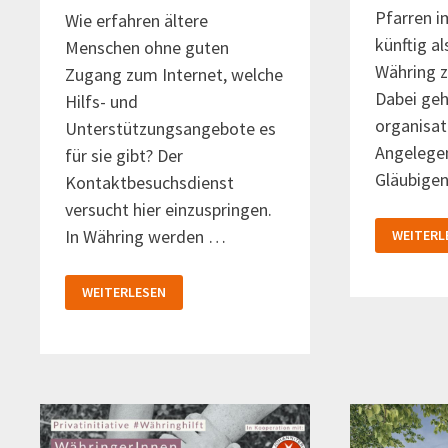
Pfarren i
Wie erfahren ältere
künftig a
Menschen ohne guten
Währing 
Zugang zum Internet, welche
Dabei geh
Hilfs- und
organisat
Unterstützungsangebote es
Angelegen
für sie gibt? Der
Gläubige
Kontaktbesuchsdienst
versucht hier einzuspringen.
PFARREN
In Währing werden …
WEITERL
IN
WÄHRIN
WACHSE
ZUSAMM
KONTAKTBESUCHSDIENST
WEITERLESEN
SUCHT
NEUE
MITARBEITERINNEN