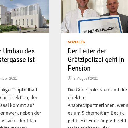
SOZIALES
ür Umbau des
Der Leiter der
tergasse ist
Grätzlpolizei geht in
Pension
ember 2021
8. August 2021
alige Tröpferlbad
Die Grätzlpolizisten sind die
Schuldirektion, der
direkten
nsaal kommt auf
AnsprechpartnerInnen, wen
annwerk neben der
es um Sicherheit im Bezirk
das sieht der Plan
geht. Mit Ende August geht