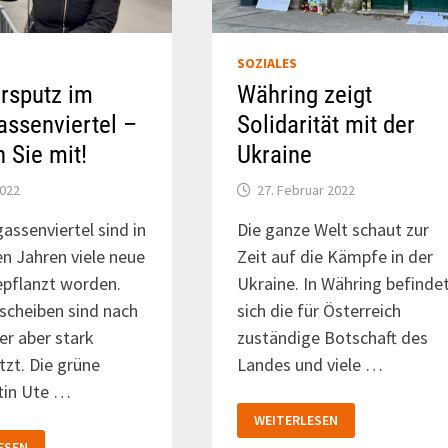
SOZIALES
rsputz im
Währing zeigt
assenviertel –
Solidarität mit der
 Sie mit!
Ukraine
2022
27. Februar 2022
assenviertel sind in
Die ganze Welt schaut zur
en Jahren viele neue
Zeit auf die Kämpfe in der
pflanzt worden.
Ukraine. In Währing befinde
scheiben sind nach
sich die für Österreich
r aber stark
zuständige Botschaft des
zt. Die grüne
Landes und viele …
tin Ute …
WÄHRING
WEITERLESEN
ZEIGT
HRSPUTZ
SOLIDARITÄT
ESEN